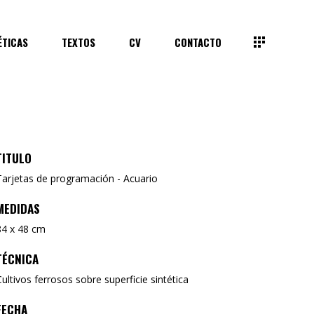
ÉTICAS
TEXTOS
CV
CONTACTO
TITULO
Tarjetas de programación - Acuario
MEDIDAS
84 x 48 cm
TÉCNICA
Cultivos ferrosos sobre superficie sintética
FECHA