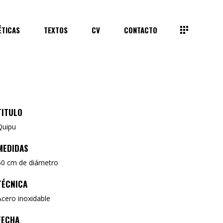
ÉTICAS
TEXTOS
CV
CONTACTO
TITULO
Quipu
MEDIDAS
60 cm de diámetro
TÉCNICA
Acero inoxidable
FECHA